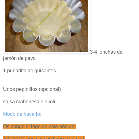
3-4 lonchas de
jamón de pavo
1 puñadito de guisantes
Unos pepinillos (opcional)
salsa mahonesa o alioli
Modo de hacerlo:
Os pongo el logo de este año del
AIG 2012, que casi no llego a tiempo,