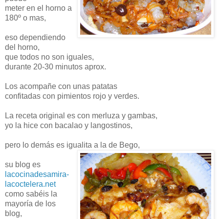
meter en el horno a
180º o mas,
eso dependiendo
del horno,
que todos no son iguales,
durante 20-30 minutos
aprox
.
Los acompañe con unas patatas
confitadas con pimientos rojo y verdes.
La receta original es con merluza y gambas,
yo la hice con bacalao y langostinos,
pero lo
demás
es
igualita
a la de
Bego
,
su blog es
lacocinadesamira
-
lacoctelera
.
net
como
sabéis
la
mayoría
de los
blog,