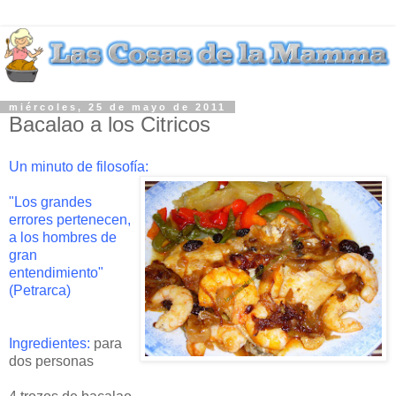
miércoles, 25 de mayo de 2011
Bacalao a los Citricos
Un minuto de
filosofía
:
"Los grandes
errores pertenecen,
a los hombres de
gran
entendimiento"
(
Petrarca
)
Ingredientes:
para
dos personas